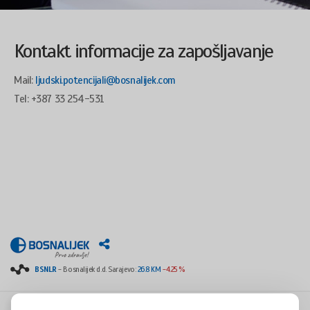
Kontakt informacije za zapošljavanje
Mail:
ljudski.potencijali@bosnalijek.com
Tel: +387 33 254-531
BSNLR
- Bosnalijek d.d. Sarajevo:
26.8 KM
-4.25 %