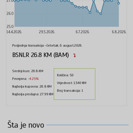
27.0
26.0
25.0
14.4.2026.
29.5.2026.
6.7.2026.
6.8.2026.
Posljednja transakcija - četvrtak, 6. august 2026.
BSNLR
26.8
KM (BAM)
Srednji kurs:
26.8
KM
Količina:
50
Promjena:
-4.25%
Vrijednost:
1,340
KM
Najbolja kupovna:
26.8
KM
Broj transakcija:
1
Najbolja prodajna:
27.99
KM
Šta je novo