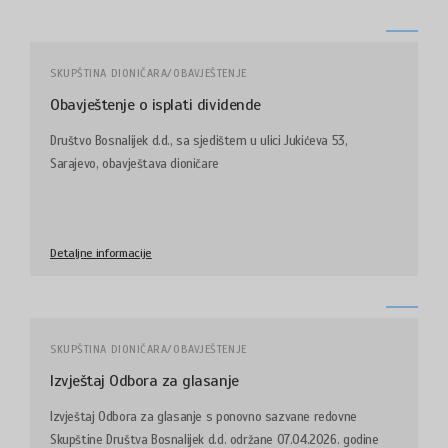
SKUPŠTINA DIONIČARA/OBAVJEŠTENJE
Obavještenje o isplati dividende
Društvo Bosnalijek d.d., sa sjedištem u ulici Jukićeva 53,
Sarajevo, obavještava dioničare
Detaljne informacije
SKUPŠTINA DIONIČARA/OBAVJEŠTENJE
Izvještaj Odbora za glasanje
Izvještaj Odbora za glasanje s ponovno sazvane redovne
Skupštine Društva Bosnalijek d.d. održane 07.04.2026. godine