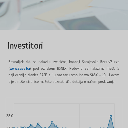
Investitori
Bosnalijek d.d. se nalazi u zvaničnoj kotaciji Sarajevske Berze/Burze
(
www.sase.ba
) pod oznakom BSNLR. Redovno se nalazimo među 5
najlikvidnijih dionica SASE-a i u sastavu smo indexa SASX – 10. U ovom
dijelu naše stranice možete saznati više detalja o našem poslovanju.
28.0