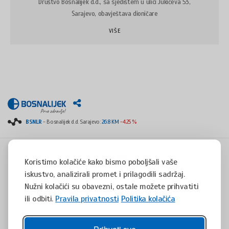
Društvo Bosnalijek d.d., sa sjedištem u ulici Jukićeva 53,
Sarajevo, obavještava dioničare
VIŠE
BSNLR
- Bosnalijek d.d. Sarajevo:
26.8 KM
-4.25 %
Koristimo kolačiće kako bismo poboljšali vaše
iskustvo, analizirali promet i prilagodili sadržaj.
Copyright © 2008 - 2017 - All rights reserved - Jukićeva 53, 71000 Sarajevo, Bosnia and
Herzegovina
Nužni kolačići su obavezni, ostale možete prihvatiti
tel. +387(0)33 254 400 - fax. +387(0)33 814 253 -
info@bosnalijek.ba
ili odbiti.
Pravila privatnosti
Politika kolačića
Pravila privatnosti
Politika kolačića
design by
DWS
- July 2016