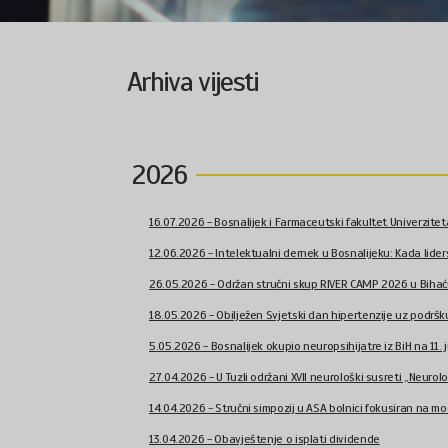
Arhiva vijesti
2026
16.07.2026 - Bosnalijek i Farmaceutski fakultet Univerziteta 
12.06.2026 - Intelektualni dernek u Bosnalijeku: Kada liderst
26.05.2026 - Održan stručni skup RIVER CAMP 2026 u Biha
18.05.2026 - Obilježen Svjetski dan hipertenzije uz podršku 
5.05.2026 - Bosnalijek okupio neuropsihijatre iz BiH na 11. ju
27.04.2026 - U Tuzli održani XVII neurološki susreti „Neurološ
14.04.2026 - Stručni simpozij u ASA bolnici fokusiran na mod
13.04.2026 - Obavještenje o isplati dividende