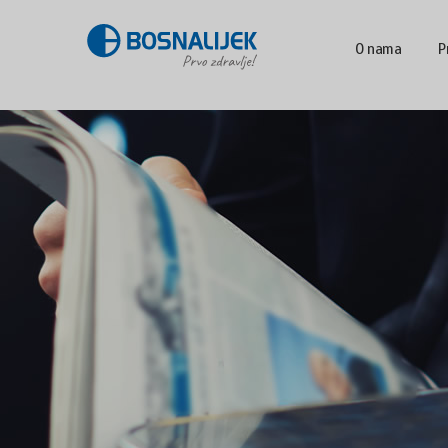
O nama
P