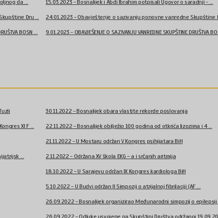
ljnog da ...
15.03.2023 - Bosnalijek i Abdi Ibrahim potpisali Ugovor o saradnji - ...
kupštine Dru ...
24.01.2023 - Obavještenje o sazivanju ponovne vanredne Skupštine Dr
RUŠTVA BOSN ...
9.01.2023 - OBAVJEŠENJE O SAZIVANJU VANREDNE SKUPŠTINE DRUŠTVA BOS
Tuzli
30.11.2022 - Bosnalijek obara vlastite rekorde poslovanja
ngres XI F ...
22.11.2022 - Bosnalijek obilježio 100 godina od otkrića lizozima i 4 ...
21.11.2022 - U Mostaru održan V Kongres psihijatara BiH
atrijsk ...
2.11.2022 - Održana XV škola EKG – a i srčanih aritmija
18.10.2022 - U Sarajevu održan IX Kongres kardiologa BiH
5.10.2022 - U Budvi održan II Simpozij o atrijalnoj fibrilaciji (AF ...
26.09.2022 - Bosnalijek organizirao Međunarodni simpozij o epilepsij .
26.09.2022 - Odluke usvojene na Skupštini Društva održanoj 19.09.202