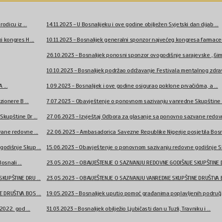
dicu iz ...
14.11.2023 - U Bosnalijeku i ove godine obilježen Svjetski dan dijab ...
 kongres H ...
10.11.2023 - Bosnalijek generalni sponzor najvećeg kongresa farmaceu
26.10.2023 - Bosnalijek ponosni sponzor ovogodišnje sarajevske „Gimn
10.10.2023 - Bosnalijek podržao održavanje Festivala mentalnog zdrav 
 ...
1.09.2023 - Bosnalijek i ove godine osigurao poklone prvačićima, a ...
ionere B ...
7.07.2023 - Obavještenje o ponovnom sazivanju vanredne Skupštine Dr
kupštine Dr ...
27.06.2023 - Izvještaj Odbora za glasanje sa ponovno sazvane redovn
ane redovne ...
22.06.2023 - Ambasadorica Savezne Republike Nigerije posjetila Bosna
odišnje Skup ...
15.06.2023 - Obavještenje o ponovnom sazivanju redovne godišnje Sk
osnali ...
23.05.2023 - OBAVJEŠTENJE O SAZIVANJU REDOVNE GODIŠNJE SKUPŠTINE DR
KUPŠTINE DRU ...
23.05.2023 - OBAVJEŠTENJE O SAZIVANJU VANREDNE SKUPŠTINE DRUŠTVA B
 DRUŠTVA BOS ...
19.05.2023 - Bosnalijek uputio pomoć građanima poplavljenih područja
2022. god ...
31.03.2023 - Bosnalijek obilježio Ljubičasti dan u Tuzli, Travniku i ...