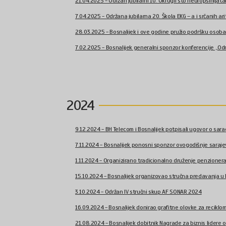
21.04.2025 - Održan jubilarni 10. Okrugli sto neuropsihijata
7.04.2025 - Održana jubilarna 20. Škola EKG – a i srčanih arit
28.03.2025 - Bosnalijek i ove godine pružio podršku osobam
7.02.2025 - Bosnalijek generalni sponzor konferencije „Održ
2024
9.12.2024 - BH Telecom i Bosnalijek potpisali ugovor o sara
7.11.2024 - Bosnalijek ponosni sponzor ovogodišnje sarajev
1.11.2024 - Organizirano tradicionalno druženje penzionera 
15.10.2024 - Bosnalijek organizovao stručna predavanja u
3.10.2024 - Održan IV stručni skup AF SONAR 2024
16.09.2024 - Bosnalijek donirao grafitne olovke za reciklom
21.08.2024 - Bosnalijek dobitnik Nagrade za biznis lidere odr