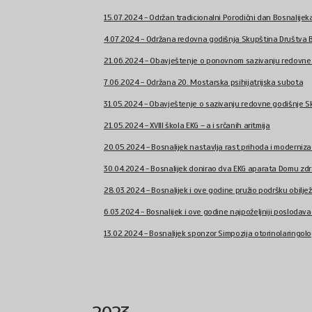
15.07.2024 - Održan tradicionalni Porodični dan Bosnalijek
4.07.2024 - Održana redovna godišnja Skupština Društva Bo
21.06.2024 - Obavještenje o ponovnom sazivanju redovne g
7.06.2024 - Održana 20. Mostarska psihijatrijska subota
31.05.2024 - Obavještenje o sazivanju redovne godišnje Sku
21.05.2024 - XVIII škola EKG – a i srčanih aritmija
20.05.2024 - Bosnalijek nastavlja rast prihoda i modernizaci
30.04.2024 - Bosnalijek donirao dva EKG aparata Domu zdra
28.03.2024 - Bosnalijek i ove godine pružio podršku obilježa
6.03.2024 - Bosnalijek i ove godine najpoželjniji poslodavac
13.02.2024 - Bosnalijek sponzor Simpozija otorinolaringologij