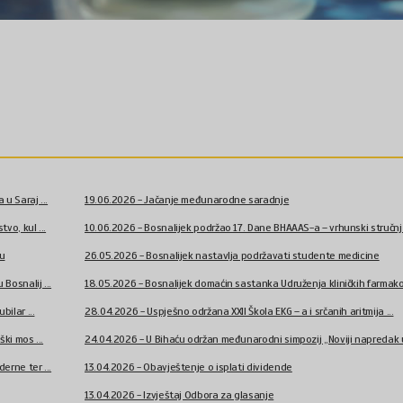
u Saraj ...
19.06.2026 - Jačanje međunarodne saradnje
vo, kul ...
10.06.2026 - Bosnalijek podržao 17. Dane BHAAAS-a – vrhunski stručnj .
ću
26.05.2026 - Bosnalijek nastavlja podržavati studente medicine
Bosnalij ...
18.05.2026 - Bosnalijek domaćin sastanka Udruženja kliničkih farmako 
bilar ...
28.04.2026 - Uspješno održana XXII Škola EKG – a i srčanih aritmija ...
ki mos ...
24.04.2026 - U Bihaću održan međunarodni simpozij „Noviji napredak u 
erne ter ...
13.04.2026 - Obavještenje o isplati dividende
13.04.2026 - Izvještaj Odbora za glasanje