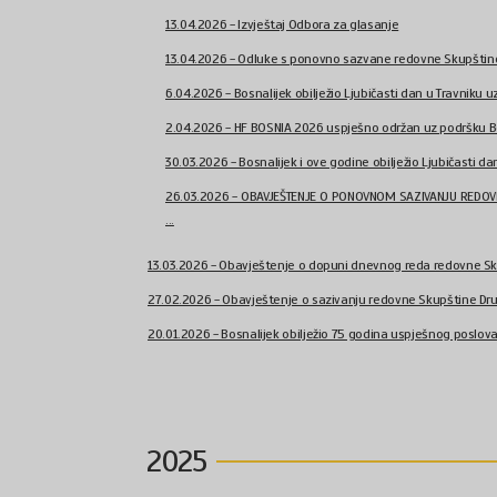
13.04.2026 - Izvještaj Odbora za glasanje
13.04.2026 - Odluke s ponovno sazvane redovne Skupštine 
6.04.2026 - Bosnalijek obilježio Ljubičasti dan u Travniku uz 
2.04.2026 - HF BOSNIA 2026 uspješno održan uz podršku Bos
30.03.2026 - Bosnalijek i ove godine obilježio Ljubičasti dan 
26.03.2026 - OBAVJEŠTENJE O PONOVNOM SAZIVANJU REDOV
...
13.03.2026 - Obavještenje o dopuni dnevnog reda redovne Sku
27.02.2026 - Obavještenje o sazivanju redovne Skupštine Druš
20.01.2026 - Bosnalijek obilježio 75 godina uspješnog poslovanj
2025