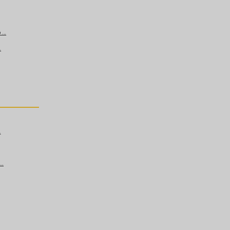
...
.
.
..