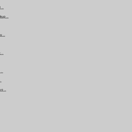
...
up ...
 ...
...
...
..
 ...