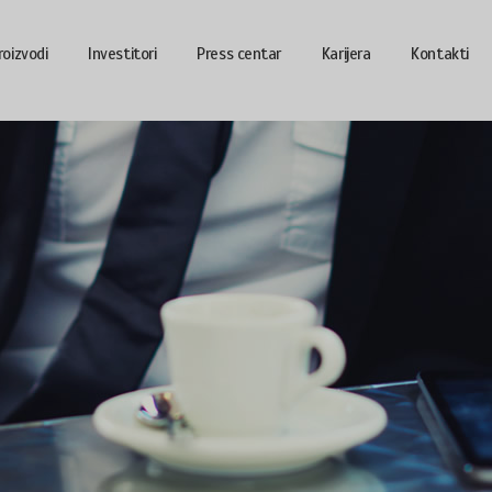
roizvodi
Investitori
Press centar
Karijera
Kontakti