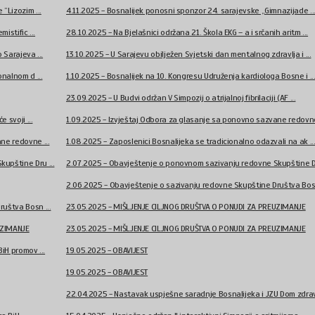
“Lizozim ...
4.11.2025 - Bosnalijek ponosni sponzor 24. sarajevske „Gimnazijade ..
istific ...
28.10.2025 - Na Bjelašnici održana 21. Škola EKG – a i srčanih aritm ...
 Sarajeva ...
13.10.2025 - U Sarajevu obilježen Svjetski dan mentalnog zdravlja i ...
nalnom d ...
1.10.2025 - Bosnalijek na 10. Kongresu Udruženja kardiologa Bosne i ..
23.09.2025 - U Budvi održan V Simpozij o atrijalnoj fibrilaciji (AF ...
 svoji ...
1.09.2025 - Izvještaj Odbora za glasanje sa ponovno sazvane redovne 
ne redovne ...
1.08.2025 - Zaposlenici Bosnalijeka se tradicionalno odazvali na ak ..
upštine Dru ...
2.07.2025 - Obavještenje o ponovnom sazivanju redovne Skupštine Dr
2.06.2025 - Obavještenje o sazivanju redovne Skupštine Društva Bosn
uštva Bosn ...
23.05.2025 - MIŠLJENJE CILJNOG DRUŠTVA O PONUDI ZA PREUZIMANJE
UZIMANJE
23.05.2025 - MIŠLJENJE CILJNOG DRUŠTVA O PONUDI ZA PREUZIMANJE
iH promov ...
19.05.2025 - OBAVIJEST
19.05.2025 - OBAVIJEST
22.04.2025 - Nastavak uspješne saradnje Bosnalijeka i JZU Dom zdravl