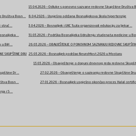
13.04.2026 - Odluke s ponovno sazvane redovne Skupštine Društva Bo
Društva Bosn ...
8.04.2026 - Uspješno održana Bosnalijekova škola hipertenzije
struč ...
3.04.2026 - Bosnalijek i UKC Tuzla organizovali edukaciju za ljekar ...
nalijeka ...
31.03.2026 - Podrška Bosnalijeka Udruženju studenata medicine u Bos
u BiH ...
26.03.2026 - OBAVJEŠTENJE O PONOVNOM SAZIVANJU REDOVNE SKUPŠTINE
NE SKUPŠTINE DRU
25.03.2026 - Bosnalijek podržao NeuroMost 2026 u Mostaru
13.03.2026 - Obavještenje o dopuni dnevnog reda redovne Skupštin
pštine Dr ...
27.02.2026 - Obavještenje o sazivanju redovne Skupštine Druš
tva Bosn ...
27.01.2026 - Bosnalijek uspješno okončao proces Halal certifici
a i 5 ...