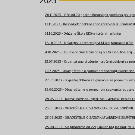
2023
20.11.2023 - Više od 20 godina Bosnalijek podržava prvu poro
13.11.2023 - Bosnalijek podržao sponzorstvom 8. Studentski
31.10.2023 - Održana Škola EKG-a i srčanih aritmija
18.10.2023 - U Sarajevu otvoren prvi Muzej farmacije u BiH
4.10.2023 - U Budvi održan III Simpozij o atrijalnoj fibrilaciji (A
13.07.2023 - Organizirano druženje i uručeni pokloni za penz
7.07.2023 - Obavještenje o ponovnom sazivanju vanredne S
27.06.2023 - Izvještaj Odbora za glasanje sa ponovno sazv
15.06.2023 - Obavještenje o ponovnom sazivanju redovne g
29.05.2023 - Danski novinari uvjerili se u vrhunski kvalitet B
23.05.2023 - OBAVJEŠTENJE O SAZIVANJU REDOVNE GODIŠNJE S
23.05.2023 - OBAVJEŠTENJE O SAZIVANJU VANREDNE SKUPŠTINE
25.04.2023 - Sa prihodima od 221,1 milion KM, Bosnalijek u 