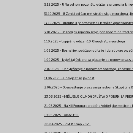
5.12.2025 - U Narodnom pozorištu održana promocija knjige 
31.10.2025 - U Zenici održan prvi stručni skup neurologa „Dem
17.10.2025 - Uronite u pharmaverse i istražite apotekarstvo
3.10.2025 - Bosnalijek ugostio svoje penzionere na tradicio
1.10.2025 - Uspješno održan 10. Okrugli sto neurologa
1.09.2025 - Bosnalijek podržao roditelje i obradovao prvačiće
1.09.2025 - Izvještaj Odbora za glasanje sa ponovno sazva
2.07.2025 - Obavještenje o ponovnom sazivanju redovne Sk
11.06.2025 - Obavijest za javnost
2.06.2025 - Obavještenje o sazivanju redovne Skupštine Dr
23.05.2025 - MIŠLJENJE CILJNOG DRUŠTVA O PONUDI ZA PRE
21.05.2025 - Na XIII Forumu porodične/obiteljske medicine B
19.05.2025 - OBAVIJEST
28.04.2025 - RIVER Camp 2025