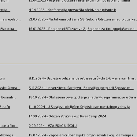
ra BiH
15.04.2025 - Uspješno održan II interaktivni Simpozij o aritmijama
mija ...
4.04.2025 - Konferencija prevazišla očekivanja prisutnih
a s epilep ...
21.03.2025 - Na Jahorini održana 58. Sekcija Udruženja neurologa Rep 
ivost ka ...
16.01.2025 - Pobjednici FIT izazova 2 „Zajedno za tim“ proglašeni na ..
dnji
8.11.2024 - Uspješno održana devetnaesta Škola EKG – a i srčanih ar ..
ske Gimna ...
5.11.2024 - Univerzitet u Sarajevu i Bosnalijek potpisali Sporazum ...
Bosnali ...
18.10.2024 - Obilježena prva godišnjica rada Muzeja farmacije u Sara .
 Bihaću
11.10.2024 - U Sarajevu obilježen Svjetski dan mentalnog zdravlja
17.09.2024 - Održan stručni skup River Camp 2024
ate u ško ...
2.09.2024 - #ZAJEDNO U ŠKOLU
živog r ...
19.07.2024 - Zaposlenici Bosnalijeka organizovali akciju darivanja k ...