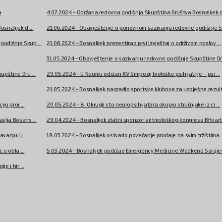
a
4.07.2024 - Održana redovna godišnja Skupština Društva Bosnalijek d 
snalijek d ...
21.06.2024 - Obavještenje o ponovnom sazivanju redovne godišnje Sk
odišnje Skup ...
21.06.2024 - Bosnalijek prezentirao prvi Izvještaj o održivom poslov ...
31.05.2024 - Obavještenje o sazivanju redovne godišnje Skupštine Dru
pštine Dru ...
29.05.2024 - U Neumu održan XIV Simpozij biološke psihijatrije – psi ...
21.05.2024 - Bosnalijek nagradio sportske klubove za uspješne rezult 
ju proi ...
20.05.2024 - 8. Okrugli sto neuropsihijatara okupio stručnjake iz ci ...
vlja Bosans ...
29.04.2024 - Bosnalijek zlatni sponzor aritmološkog kongresa BHeart 
vanju Lj ...
18.03.2024 - Bosnalijek ostvario povećanje prodaje na svim tržištima .
 u obla ...
5.03.2024 - Bosnalijek podržao Emergency Medicine Weekend Sarajevo
e i hir ...