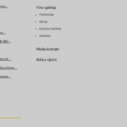
sn ...
Foto galerija
Proizvodnja
Razvoj
Kontrola kvalitete
n ...
Skladište
 DRU ...
Media kontakt
e Dr ...
Arhiva vijesti
tva Bosn ...
ranja ...