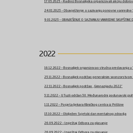
17.03.2023 - Radnici Bosnalijeka organizovali akciju dobrovo
24.01.2023 - Obavještenje o sazivanju ponovne vanredne S
9.01.2023 - OBAVJEŠENJE O SAZIVANJU VANREDNE SKUPŠTINE D
2022
16.12.2022 - Bosnalijek organizovao stručna predavanja u 
23.11.2022 - Bosnalijek podržao generalnim sponzorstvom Ko
22.11.2022 - Bosnalijek podržao „Gimnazijadu 2022“
3.11.2022 - U Tuzli održan 30. Međunarodni podunavski psihij
1.11.2022 - Posjeta ljekara Kliničkog centra iz Prištine
13.10.2022 - Obilježen Svjetski dan mentalnog zdravlja
26.09.2022 - Izvještaj Odbora za glasanje
26.09.2022 - Izvještaj Odbora za glasanje