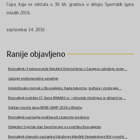
Cupa, koja se održala u 30 bh. gradova u sklopu Sportskih igara
mladih 2016.
septembar 14. 2016
Ranije objavljeno
Bosnalijek i Farmaceutski fakultet Univerziteta u Sarajevu udružuju snag ...
Jačanje međunarodne saradnje
Intelektualni dernek u Bosnalijeku: Kada liderstvo, kultura i strategija ...
Bosnalijek podržao 17. Dane BHAAAS-a – vrhunski stručnjaci iz oblasti ne ...
Održan stručni skup RIVER CAMP 2026 u Bihaću
Bosnalijek nastavlja podržavati studente medicine
Obilježen Svjetski dan hipertenzije uz podršku Bosnalijeka
Bosnalijek domaćin sastanka Udruženja kliničkih farmakologa BiH i predst ...