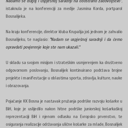
Nadamo se dugoj i uspješnoj saradnji na obostrano zadovoljstvo"
,
istaknula je na konferenciji za medije Jasmina Korda, portparol
Bosnalijeka.
Na kraju konferencije, direktor kluba Krupalija još jednom je zahvalio
Bosnalijeku, te naglasio:
"Nadam se uspješnoj saradnji i da ćemo
opravdati povjerenje koje ste nam ukazali."
U skladu sa svojom misijom i strateškim usmjerenjem ka društveno
odgovornom poslovanju, Bosnalijek kontinuirano podržava brojne
projekte i manifestacije u oblastima sporta, zdravlja, kulture, nauke
i obrazovanja.
Pojačanje KK Bosna je nastavak pružanja podrške razvoju košarke u
BiH, koje je uslijedilo nakon hitne podrške juniorskoj košarkaškoj
reprezentaciji BiH i njenom odlasku na Evropsko prvenstvo, te
osiguranja realizacije održavanja ulične košarke za mlade, Bosnalijek