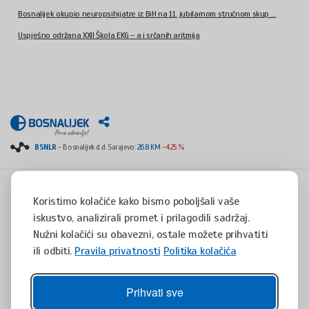
Bosnalijek okupio neuropsihijatre iz BiH na 11. jubilarnom stručnom skup ...
Uspješno održana XXII Škola EKG – a i srčanih aritmija
BSNLR
- Bosnalijek d.d. Sarajevo:
26.8 KM
-4.25 %
Koristimo kolačiće kako bismo poboljšali vaše
iskustvo, analizirali promet i prilagodili sadržaj.
Copyright © 2008 - 2017 - All rights reserved - Jukićeva 53, 71000 Sarajevo, Bosnia and
Herzegovina
Nužni kolačići su obavezni, ostale možete prihvatiti
tel. +387(0)33 254 400 - fax. +387(0)33 814 253 -
info@bosnalijek.ba
ili odbiti.
Pravila privatnosti
Politika kolačića
Pravila privatnosti
Politika kolačića
design by
DWS
- July 2016
Prihvati sve