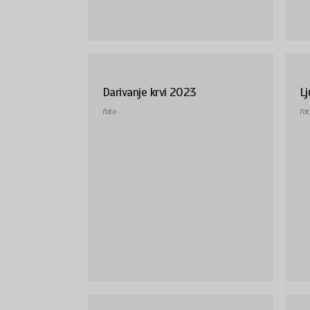
Darivanje krvi 2023
Lj
foto
fot