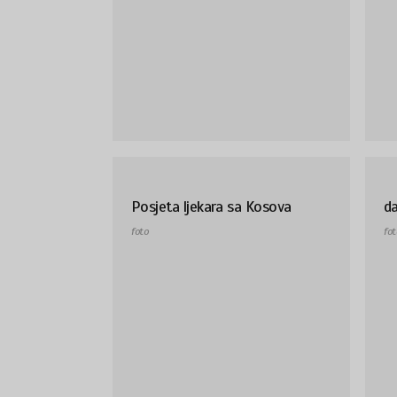
Posjeta ljekara sa Kosova
d
foto
fot