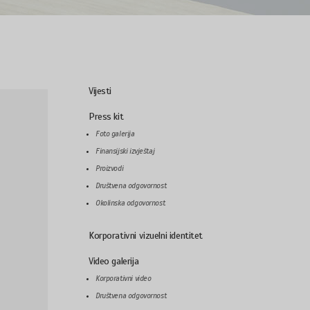
Vijesti
Press kit
j
Foto galerija
Finansijski izvještaj
Proizvodi
Društvena odgovornost
Okolinska odgovornost
Korporativni vizuelni identitet
Video galerija
Korporativni video
Društvena odgovornost