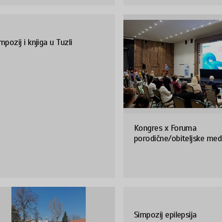
mpozij i knjiga u Tuzli
Kongres x Foruma
porodične/obiteljske med
Simpozij epilepsija