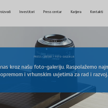
roizvodi
Investitori
Press centar
Karijera
Kontakti
PRESS CENTAR / FOTO-GALERIJA
nas kroz našu foto-galeriju. Raspolažemo na
opremom i vrhunskim uvjetima za rad i razvoj.