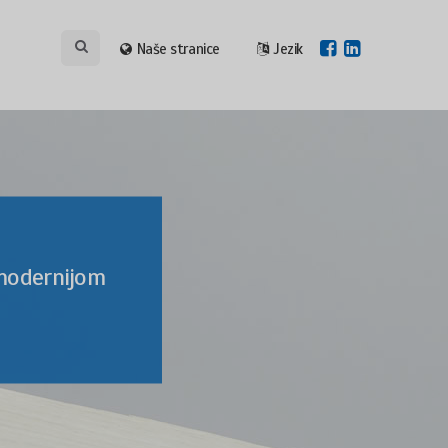
Naše stranice
Jezik
jmodernijom