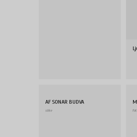
Lj
AF SONAR BUDVA
Me
slike
fot