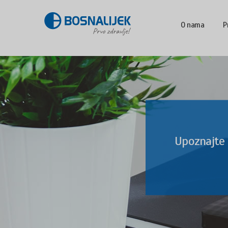
O nama
P
Upoznajte 