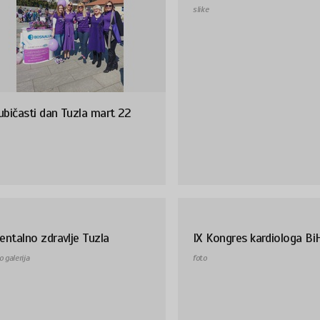
slike
ubičasti dan Tuzla mart 22
ntalno zdravlje Tuzla
IX Kongres kardiologa Bi
o galerija
foto