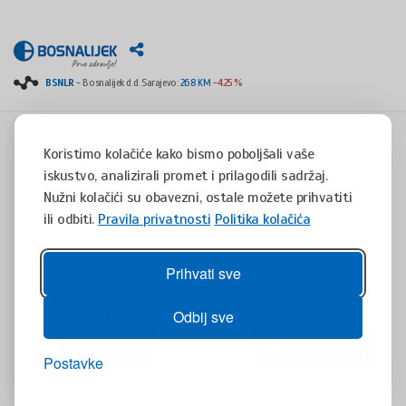
BSNLR
- Bosnalijek d.d. Sarajevo:
26.8 KM
-4.25 %
Koristimo kolačiće kako bismo poboljšali vaše
iskustvo, analizirali promet i prilagodili sadržaj.
Copyright © 2008 - 2017 - All rights reserved - Jukićeva 53, 71000 Sarajevo, Bosnia and
Herzegovina
Nužni kolačići su obavezni, ostale možete prihvatiti
tel. +387(0)33 254 400 - fax. +387(0)33 814 253 -
info@bosnalijek.ba
ili odbiti.
Pravila privatnosti
Politika kolačića
Pravila privatnosti
Politika kolačića
design by
DWS
- July 2016
Prihvati sve
Da biste brzo i lako pretraživali bazu Bosnalijekovih proizvoda, preuzmite
aplikaciju Vademaecum za Vaš mobilni uređaj.
Odbij sve
Postavke