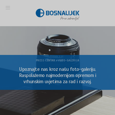
PRESS CENTAR / FOTO-GALERIJA
Upoznajte nas kroz našu foto-galeriju.
Raspolažemo najmodernijom opremom i
vrhunskim uvjetima za rad i razvoj.