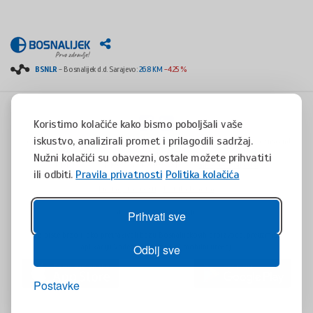
BSNLR
- Bosnalijek d.d. Sarajevo:
26.8 KM
-4.25 %
Koristimo kolačiće kako bismo poboljšali vaše
iskustvo, analizirali promet i prilagodili sadržaj.
Copyright © 2008 - 2017 - All rights reserved - Jukićeva 53, 71000 Sarajevo, Bosnia and
Herzegovina
Nužni kolačići su obavezni, ostale možete prihvatiti
tel. +387(0)33 254 400 - fax. +387(0)33 814 253 -
info@bosnalijek.ba
ili odbiti.
Pravila privatnosti
Politika kolačića
Pravila privatnosti
Politika kolačića
design by
DWS
- July 2016
Prihvati sve
Da biste brzo i lako pretraživali bazu Bosnalijekovih proizvoda, preuzmite
aplikaciju Vademaecum za Vaš mobilni uređaj.
Odbij sve
Postavke