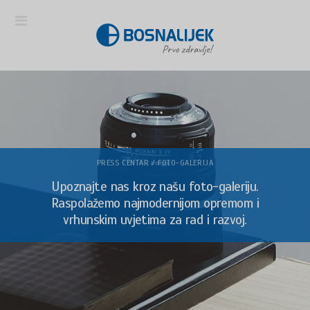
PRESS CENTAR / FOTO-GALERIJA
Upoznajte nas kroz našu foto-galeriju.
Raspolažemo najmodernijom opremom i
vrhunskim uvjetima za rad i razvoj.