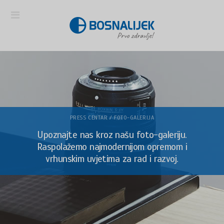
PRESS CENTAR / FOTO-GALERIJA
Upoznajte nas kroz našu foto-galeriju.
Raspolažemo najmodernijom opremom i
vrhunskim uvjetima za rad i razvoj.