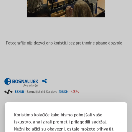
Fotografije nije dozvoljeno koristiti bez prethodne pisane dozvole
BSNLR
- Bosnalijek d.d. Sarajevo:
26.8 KM
-4.25 %
Koristimo kolačiće kako bismo poboljšali vaše
iskustvo, analizirali promet i prilagodili sadržaj.
Copyright © 2008 - 2017 - All rights reserved - Jukićeva 53, 71000 Sarajevo, Bosnia and
Herzegovina
Nužni kolačići su obavezni, ostale možete prihvatiti