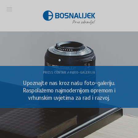
PRESS CENTAR / FOTO-GALERIJA
Upoznajte nas kroz našu foto-galeriju.
Raspolažemo najmodernijom opremom i
vrhunskim uvjetima za rad i razvoj.