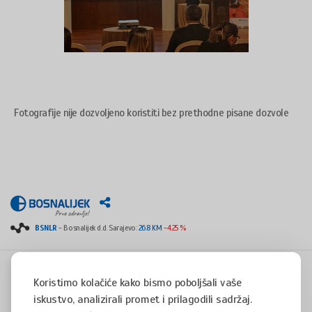
Fotografije nije dozvoljeno koristiti bez prethodne pisane dozvole
BSNLR
- Bosnalijek d.d. Sarajevo:
26.8 KM
-4.25 %
Koristimo kolačiće kako bismo poboljšali vaše
iskustvo, analizirali promet i prilagodili sadržaj.
Copyright © 2008 - 2017 - All rights reserved - Jukićeva 53, 71000 Sarajevo, Bosnia and
Herzegovina