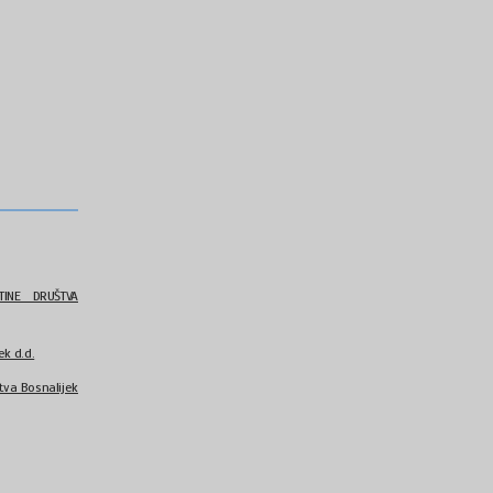
INE DRUŠTVA
k d.d.
va Bosnalijek