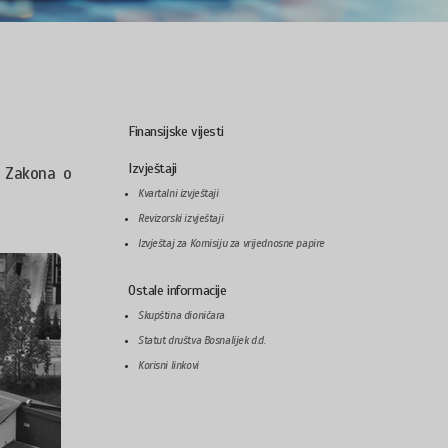
Finansijske vijesti
Izvještaji
. Zakona o
Kvartalni izvještaji
Revizorski izvještaji
Izvještaj za Komisiju za vrijednosne papire
Ostale informacije
Skupština dioničara
Statut društva Bosnalijek d.d.
Korisni linkovi