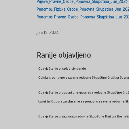
Prijava_Pravne_Osobe_Ponovna_Skupština_Jun_2023.
Punomoć_Fizičke_Osobe_Ponovna_Skupština_Jun_202
Punomoć_Pravne_Osobe_Ponovna_Skupština_Jun_20
juni 15. 2023
Ranije objavljeno
Obavještenje o isplati dividende
Odluke s ponovno sazvane redovne Skupštine Društva Bosnalije
Obavještenje o dopuni dnevnog reda redovne Skupštine Društv
Izvještaj Odbora za glasanje sa ponovno sazvane redovne Sku
Obavještenje o sazivanju redovne Skupštine Društva Bosnalij