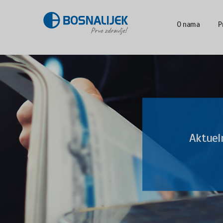
O nama
P
Aktuel