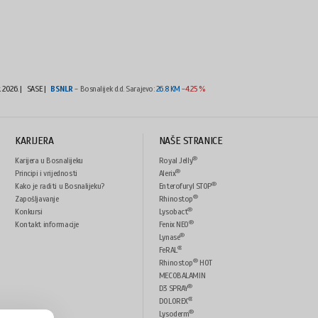
t 2026.
|
SASE |
BSNLR
- Bosnalijek d.d. Sarajevo:
26.8 KM
-4.25 %
KARIJERA
NAŠE STRANICE
®
Karijera u Bosnalijeku
Royal Jelly
®
Principi i vrijednosti
Alerix
®
Kako je raditi u Bosnalijeku?
Enterofuryl STOP
®
Zapošljavanje
Rhinostop
®
Konkursi
Lysobact
®
Kontakt informacije
Fenix NEO
®
Lynase
®
FeRAL
®
Rhinostop
HOT
MECOBALAMIN
®
D3 SPRAY
®
DOLOREX
®
Lysoderm