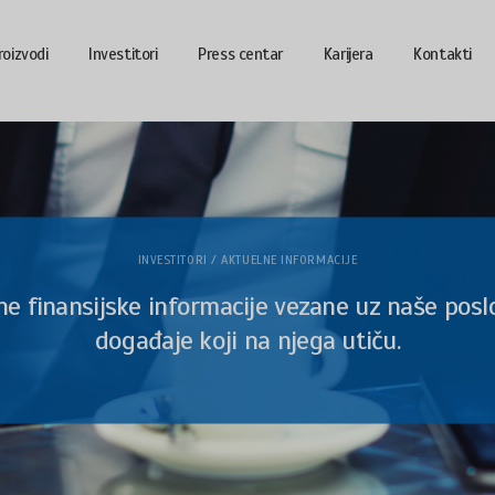
roizvodi
Investitori
Press centar
Karijera
Kontakti
INVESTITORI / AKTUELNE INFORMACIJE
ne finansijske informacije vezane uz naše poslo
događaje koji na njega utiču.