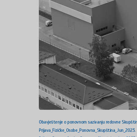
Obavještenje o ponovnom sazivanju redovne Skupšti
Prijava_Fizičke_Osobe_Ponovna_Skupština_Jun_2023.