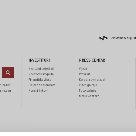
četvrtak, 6. augus
INVESTITORI
PRESS CENTAR
Kvartalni izvještaji
Vijesti
Revizorski izvještaj
Press kit
Finansijske vijesti
Korporativni vizuelni
m nazivu
Skupština dioničara
Video galerija
identitet
m nazivu
Korisni linkovi
Foto galerija
Media kontakt