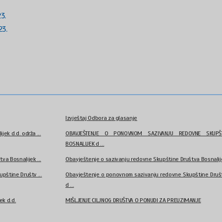
3.
23.
Izvještaj Odbora za glasanje
k d.d. održa ...
OBAVJEŠTENJE O PONOVNOM SAZIVANJU REDOVNE SKUPŠT
BOSNALIJEK d ...
a Bosnalijek ...
Obavještenje o sazivanju redovne Skupštine Društva Bosnalije
pštine Društv ...
Obavještenje o ponovnom sazivanju redovne Skupštine Društ
d ...
ek d.d.
MIŠLJENJE CILJNOG DRUŠTVA O PONUDI ZA PREUZIMANJE