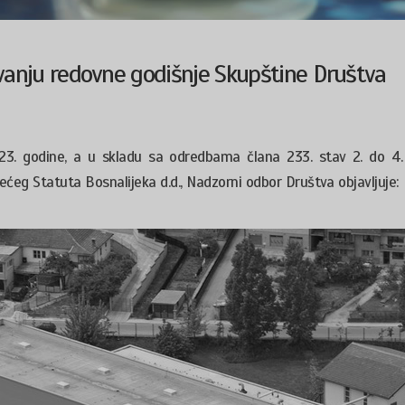
anju redovne godišnje Skupštine Društva
23. godine, a u skladu sa odredbama člana 233. stav 2. do 4
žećeg Statuta Bosnalijeka d.d., Nadzorni odbor Društva objavljuje: