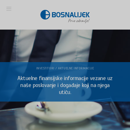
INVESTITORI / AKTUELNE INFORMACIJE
Aktuelne finansijske informacije vezane uz
naše poslovanje i događaje koji na njega
utiču.