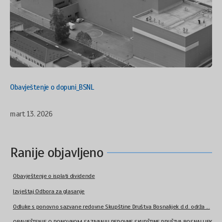
Obavještenje o dopuni_BSNL
mart 13. 2026
Ranije objavljeno
Obavještenje o isplati dividende
Izvještaj Odbora za glasanje
Odluke s ponovno sazvane redovne Skupštine Društva Bosnalijek d.d. održa ...
OBAVJEŠTENJE O PONOVNOM SAZIVANJU REDOVNE SKUPŠTINE DRUŠTVA BOSNALIJEK