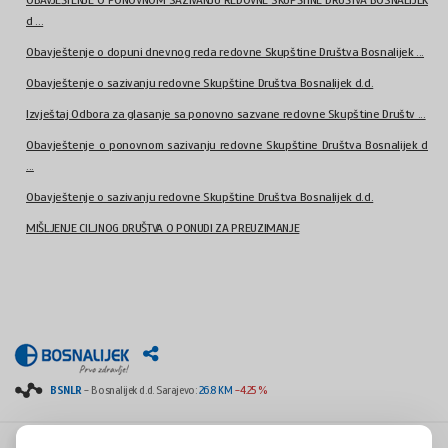
d ...
Obavještenje o dopuni dnevnog reda redovne Skupštine Društva Bosnalijek ...
Obavještenje o sazivanju redovne Skupštine Društva Bosnalijek d.d.
Izvještaj Odbora za glasanje sa ponovno sazvane redovne Skupštine Društv ...
Obavještenje o ponovnom sazivanju redovne Skupštine Društva Bosnalijek d
...
Obavještenje o sazivanju redovne Skupštine Društva Bosnalijek d.d.
MIŠLJENJE CILJNOG DRUŠTVA O PONUDI ZA PREUZIMANJE
BSNLR
- Bosnalijek d.d. Sarajevo:
26.8 KM
-4.25 %