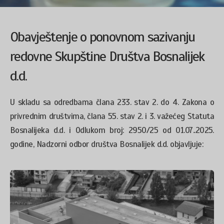
Obavještenje o ponovnom sazivanju
redovne Skupštine Društva Bosnalijek
d.d.
U skladu sa odredbama člana 233. stav 2. do 4. Zakona o
privrednim društvima, člana 55. stav 2. i 3. važećeg Statuta
Bosnalijeka d.d. i Odlukom broj: 2950/25 od 01.07..2025.
godine, Nadzorni odbor društva Bosnalijek d.d. objavljuje: