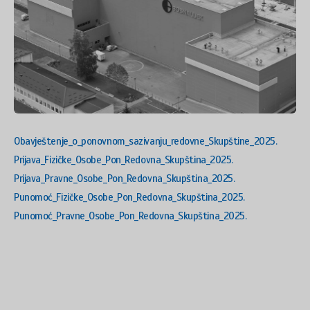
Obavještenje_o_ponovnom_sazivanju_redovne_Skupštine_2025.
Prijava_Fizičke_Osobe_Pon_Redovna_Skupština_2025.
Prijava_Pravne_Osobe_Pon_Redovna_Skupština_2025.
Punomoć_Fizičke_Osobe_Pon_Redovna_Skupština_2025.
Punomoć_Pravne_Osobe_Pon_Redovna_Skupština_2025.