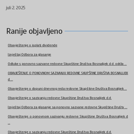
juli 2. 2025
Ranije objavljeno
Obavještenje o isplati dividende
Izvještaj Odbora za glasanje
Odluke s ponovno sazvane redovne Skupštine Društva Bosnalijek d.d. održa ...
OBAVJEŠTENJE O PONOVNOM SAZIVANJU REDOVNE SKUPŠTINE DRUŠTVA BOSNALIJEK
d ...
Obavještenje o dopuni dnevnog reda redovne Skupštine Društva Bosnalijek ...
Obavještenje o sazivanju redovne Skupštine Društva Bosnalijek d.d.
Izvještaj Odbora za glasanje sa ponovno sazvane redovne Skupštine Društv ...
Obavještenje o ponovnom sazivanju redovne Skupštine Društva Bosnalijek d
...
Obavještenje o sazivanju redovne Skupštine Društva Bosnalijek d.d.