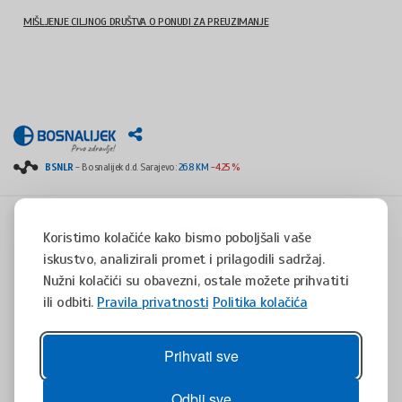
MIŠLJENJE CILJNOG DRUŠTVA O PONUDI ZA PREUZIMANJE
BSNLR
- Bosnalijek d.d. Sarajevo:
26.8 KM
-4.25 %
Koristimo kolačiće kako bismo poboljšali vaše
iskustvo, analizirali promet i prilagodili sadržaj.
Copyright © 2008 - 2017 - All rights reserved - Jukićeva 53, 71000 Sarajevo, Bosnia and
Herzegovina
Nužni kolačići su obavezni, ostale možete prihvatiti
tel. +387(0)33 254 400 - fax. +387(0)33 814 253 -
info@bosnalijek.ba
ili odbiti.
Pravila privatnosti
Politika kolačića
Pravila privatnosti
Politika kolačića
design by
DWS
- July 2016
Prihvati sve
Da biste brzo i lako pretraživali bazu Bosnalijekovih proizvoda, preuzmite
aplikaciju Vademaecum za Vaš mobilni uređaj.
Odbij sve