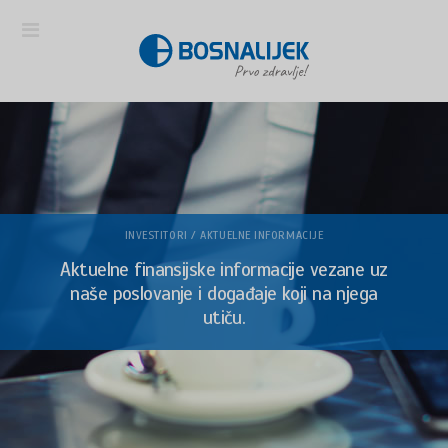
INVESTITORI / AKTUELNE INFORMACIJE
Aktuelne finansijske informacije vezane uz
naše poslovanje i događaje koji na njega
utiču.