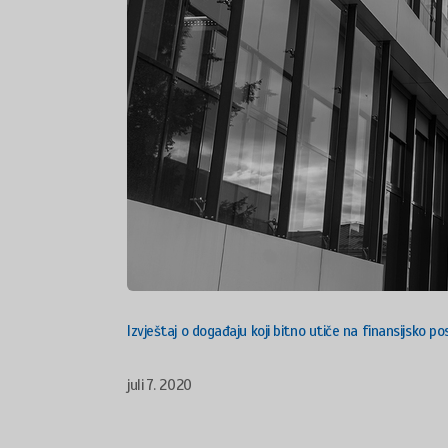
Izvještaj o događaju koji bitno utiče na finansijsko p
juli 7. 2020