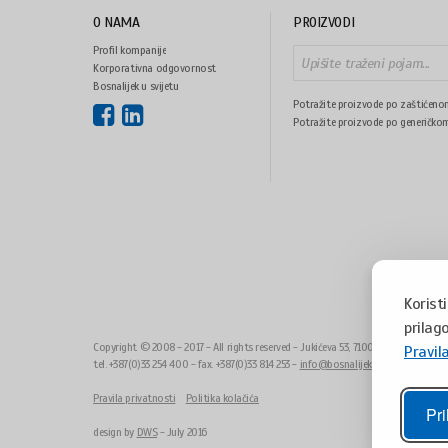
O NAMA
PROIZVODI
Profil kompanije
Korporativna odgovornost
Bosnalijek u svijetu
Potražite proizvode po zaštićeno
Potražite proizvode po generičko
Korist
prilago
Copyright © 2008 - 2017 - All rights reserved - Jukićeva 53, 71000 Sarajevo, Bo
Pravil
tel. +387(0)33 254 400 - fax. +387(0)33 814 253 -
info@bosnalijek.ba
Pravila privatnosti
Politika kolačića
Pri
design by
DWS
- July 2016