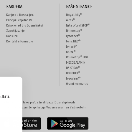
KARIJERA
NAŠE STRANICE
®
Karijera u Bosnalijeku
Royal Jelly
®
Principi i vrijednosti
Alerix
®
Kako je raditi u Bosnalijeku?
Enterofuryl STOP
®
Zapošljavanje
Rhinostop
®
Konkursi
Lysobact
®
Kontakt informacije
Fenix NEO
®
Lynase
®
FeRAL
®
Rhinostop
HOT
MECOBALAMIN
®
D3 SPRAY
®
DOLOREX
®
Lysoderm
Oralni mukozitis
odbiti.
Da biste brzo i lako pretraživali bazu Bosnalijekovih
proizvoda, preuzmite aplikaciju Vademaecum za Vaš mobilni
uređaj.