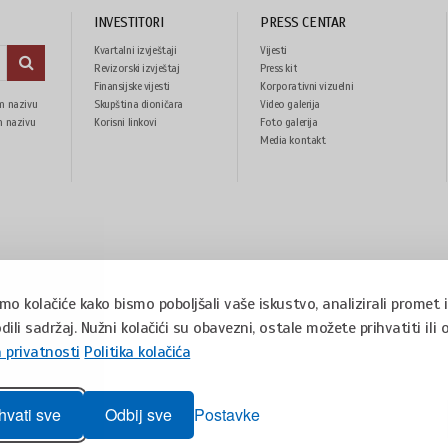
INVESTITORI
PRESS CENTAR
Kvartalni izvještaji
Vijesti
Revizorski izvještaj
Press kit
Finansijske vijesti
Korporativni vizuelni
m nazivu
Skupština dioničara
Video galerija
identitet
m nazivu
Korisni linkovi
Foto galerija
Media kontakt
imo kolačiće kako bismo poboljšali vaše iskustvo, analizirali promet i
dili sadržaj. Nužni kolačići su obavezni, ostale možete prihvatiti ili 
snia and Herzegovina
a privatnosti
Politika kolačića
hvati sve
Odbij sve
Postavke