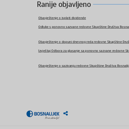
Ranije objavljeno
Obavještenje o isplati dividende
Odluke s ponovno sazvane redovne Skupštine Društva Bosnalije
Obavještenje o dopuni dnevnog reda redovne Skupštine Društv
Izvještaj Odbora za glasanje sa ponovno sazvane redovne Sku
Obavještenje o sazivanju redovne Skupštine Društva Bosnalij