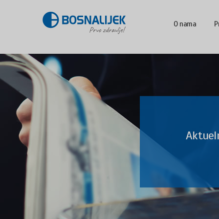
O nama
P
Aktuel