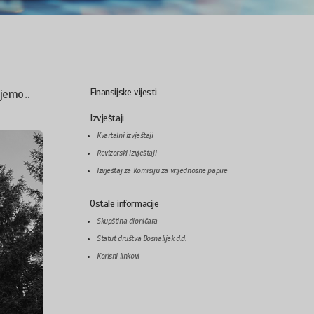
Finansijske vijesti
jemo...
Izvještaji
Kvartalni izvještaji
Revizorski izvještaji
Izvještaj za Komisiju za vrijednosne papire
Ostale informacije
Skupština dioničara
Statut društva Bosnalijek d.d.
Korisni linkovi