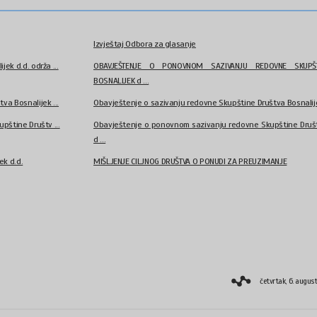
Izvještaj Odbora za glasanje
k d.d. održa ...
OBAVJEŠTENJE O PONOVNOM SAZIVANJU REDOVNE SKUPŠT
BOSNALIJEK d ...
a Bosnalijek ...
Obavještenje o sazivanju redovne Skupštine Društva Bosnalije
pštine Društv ...
Obavještenje o ponovnom sazivanju redovne Skupštine Društ
d ...
ek d.d.
MIŠLJENJE CILJNOG DRUŠTVA O PONUDI ZA PREUZIMANJE
četvrtak, 6. augus