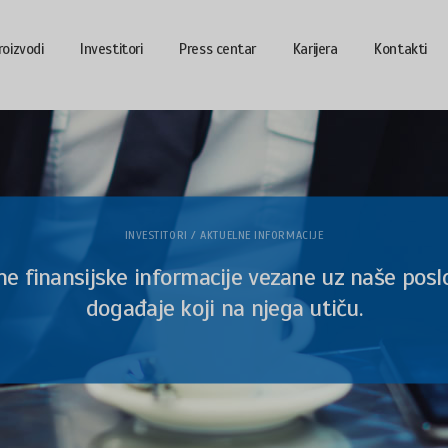
roizvodi
Investitori
Press centar
Karijera
Kontakti
INVESTITORI / AKTUELNE INFORMACIJE
ne finansijske informacije vezane uz naše poslo
događaje koji na njega utiču.