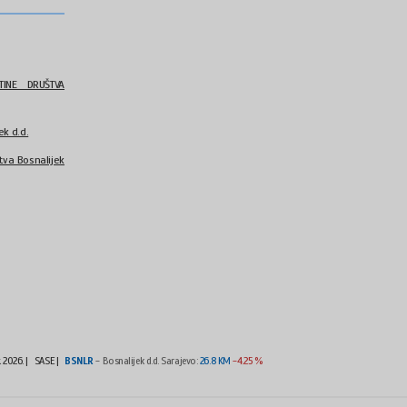
INE DRUŠTVA
k d.d.
va Bosnalijek
t 2026.
|
SASE |
BSNLR
- Bosnalijek d.d. Sarajevo:
26.8 KM
-4.25 %