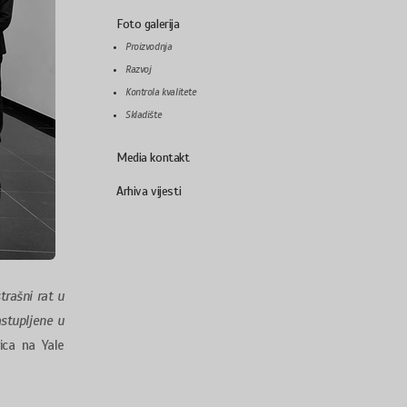
Foto galerija
Proizvodnja
Razvoj
Kontrola kvalitete
Skladište
Media kontakt
Arhiva vijesti
trašni rat u
astupljene u
rica na Yale