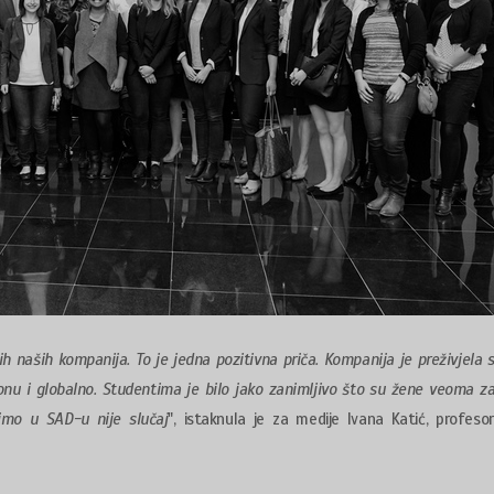
ih naših kompanija. To je jedna pozitivna priča. Kompanija je preživjela s
ionu i globalno. Studentima je bilo jako zanimljivo što su žene veoma z
cimo u SAD-u nije slučaj
", istaknula je za medije Ivana Katić, profeso