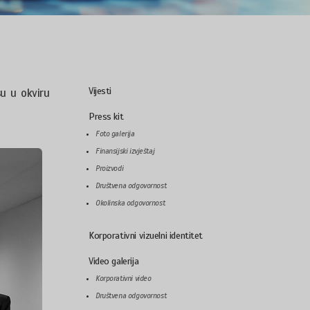
Vijesti
su u okviru
Press kit
Foto galerija
Finansijski izvještaj
Proizvodi
Društvena odgovornost
Okolinska odgovornost
Korporativni vizuelni identitet
Video galerija
Korporativni video
Društvena odgovornost