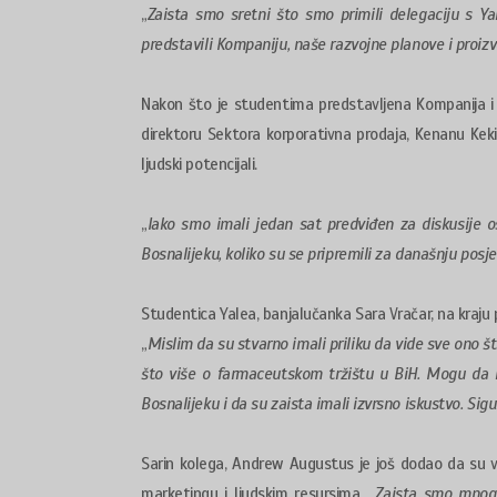
„
Zaista smo sretni što smo primili delegaciju s Ya
predstavili Kompaniju, naše razvojne planove i proiz
Nakon što je studentima predstavljena Kompanija i ko
direktoru Sektora korporativna prodaja, Kenanu Kek
ljudski potencijali.
„
Iako smo imali jedan sat predviđen za diskusije o
Bosnalijeku, koliko su se pripremili za današnju pos
Studentica Yalea, banjalučanka Sara Vračar, na kraju p
„
Mislim da su stvarno imali priliku da vide sve ono št
što više o farmaceutskom tržištu u BiH. Mogu da ka
Bosnalijeku i da su zaista imali izvrsno iskustvo. Sig
Sarin kolega, Andrew Augustus je još dodao da su ve
marketingu i ljudskim resursima. „
Zaista smo mnogo 