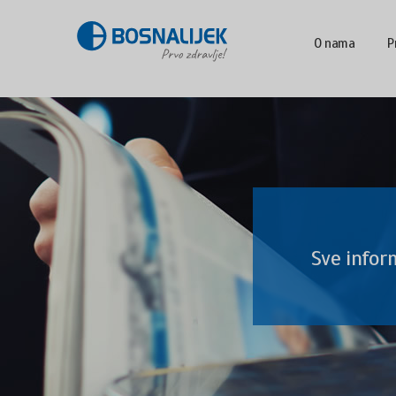
O nama
P
Sve infor