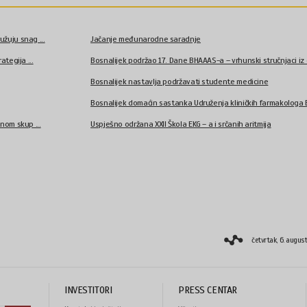
užuju snag ...
Jačanje međunarodne saradnje
ategija ...
Bosnalijek podržao 17. Dane BHAAAS-a – vrhunski stručnjaci iz o
Bosnalijek nastavlja podržavati studente medicine
Bosnalijek domaćin sastanka Udruženja kliničkih farmakologa Bi
čnom skup ...
Uspješno održana XXII Škola EKG – a i srčanih aritmija
četvrtak, 6. augus
INVESTITORI
PRESS CENTAR