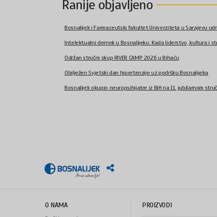
Ranije objavljeno
Bosnalijek i Farmaceutski fakultet Univerziteta u Sarajevu udr
Intelektualni dernek u Bosnalijeku: Kada liderstvo, kultura i str
Održan stručni skup RIVER CAMP 2026 u Bihaću
Obilježen Svjetski dan hipertenzije uz podršku Bosnalijeka
Bosnalijek okupio neuropsihijatre iz BiH na 11. jubilarnom stru
O NAMA
PROIZVODI