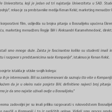
le Univerziteta, koji je jedan od tri najstarija Univerziteta u SAD. St
vodnju
", rekao je za predstavnike medija Kenan Kekić, marketing menadžer R
rporativni film, uslijedila su brojna pitanja o Bosnalijeku upućena Ekrem
iću, marketing menadžeru Regije BiH i Aleksandri Karamehmedović, direk
stali smo mnogo duže. Zaista je fascinantno koliko su studenti imali i
jetu i razgovor s predstavnicima naše Kompanije
", istaknuo je Kenan Kekić.
osjete istakla je utiske svojih kolega:
o ih je interesovalo. Bili su zainteresovani da saznaju što više o Kompaniji
žem da je u okviru naše posjete BiH, definitivno najveći broj pitanja
urno je da smo najviše uživali ovdje u Bosnalijeku.
"
oma zadovoljni jer su imali priliku razgovarati s rukovodstvom Bosnalijek
naučili o Kompaniji i to iz različitih uglova. Vidjeli smo proces produ