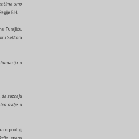
udentima smo
egije BiH.
u Turajliću,
toru Sektora
nformacija o
, da saznaju
 bio ovdje u
a o prodaji,
kcije, snagu