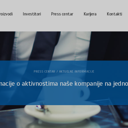
roizvodi
Investitori
Press centar
Karijera
Kontakti
PRESS CENTAR / AKTUELNE INFORMACIJE
macije o aktivnostima naše kompanije na jedn