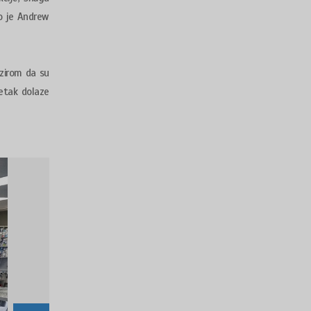
io je Andrew
bzirom da su
petak dolaze