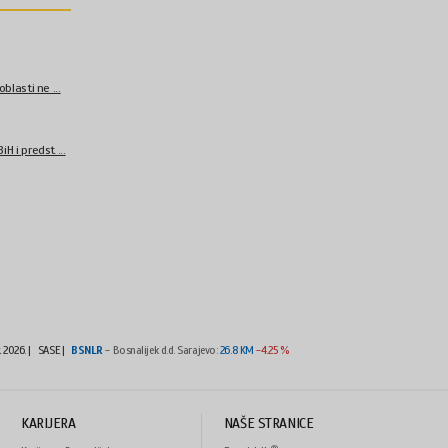
blasti ne ...
H i predst ...
t 2026.
|
SASE |
BSNLR
- Bosnalijek d.d. Sarajevo:
26.8 KM
-4.25 %
KARIJERA
NAŠE STRANICE
®