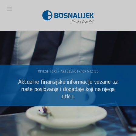
INVESTITORI / AKTUELNE INFORMACIJE
Aktuelne finansijske informacije vezane uz
naše poslovanje i događaje koji na njega
utiču.