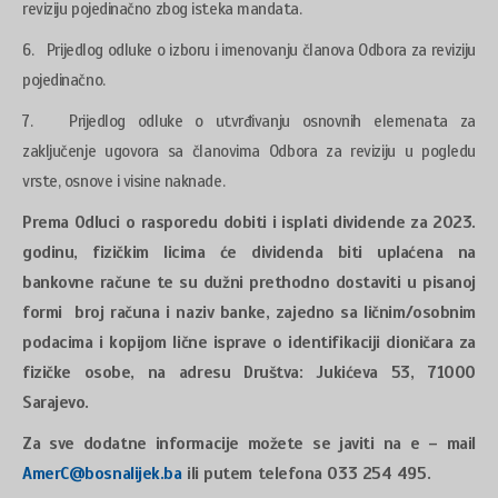
reviziju pojedinačno zbog isteka mandata.
6. Prijedlog odluke o izboru i imenovanju članova Odbora za reviziju
pojedinačno.
7. Prijedlog odluke o utvrđivanju osnovnih elemenata za
zaključenje ugovora sa članovima Odbora za reviziju u pogledu
vrste, osnove i visine naknade.
Prema Odluci o rasporedu dobiti i isplati dividende za 2023.
godinu, fizičkim licima će dividenda biti uplaćena na
bankovne račune te su dužni prethodno dostaviti u pisanoj
formi broj računa i naziv banke, zajedno sa ličnim/osobnim
podacima i kopijom lične isprave o identifikaciji dioničara za
fizičke osobe, na adresu Društva: Jukićeva 53, 71000
Sarajevo.
Za sve dodatne informacije možete se javiti na e – mail
AmerC@bosnalijek.ba
ili putem telefona 033 254 495.