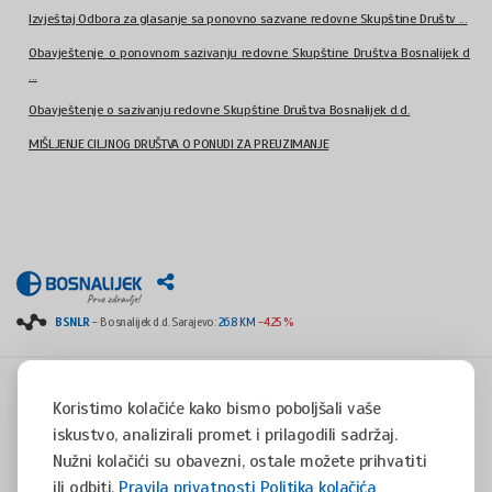
Izvještaj Odbora za glasanje sa ponovno sazvane redovne Skupštine Društv ...
Obavještenje o ponovnom sazivanju redovne Skupštine Društva Bosnalijek d
...
Obavještenje o sazivanju redovne Skupštine Društva Bosnalijek d.d.
MIŠLJENJE CILJNOG DRUŠTVA O PONUDI ZA PREUZIMANJE
BSNLR
- Bosnalijek d.d. Sarajevo:
26.8 KM
-4.25 %
Koristimo kolačiće kako bismo poboljšali vaše
iskustvo, analizirali promet i prilagodili sadržaj.
Copyright © 2008 - 2017 - All rights reserved - Jukićeva 53, 71000 Sarajevo, Bosnia and
Herzegovina
Nužni kolačići su obavezni, ostale možete prihvatiti
tel. +387(0)33 254 400 - fax. +387(0)33 814 253 -
info@bosnalijek.ba
ili odbiti.
Pravila privatnosti
Politika kolačića