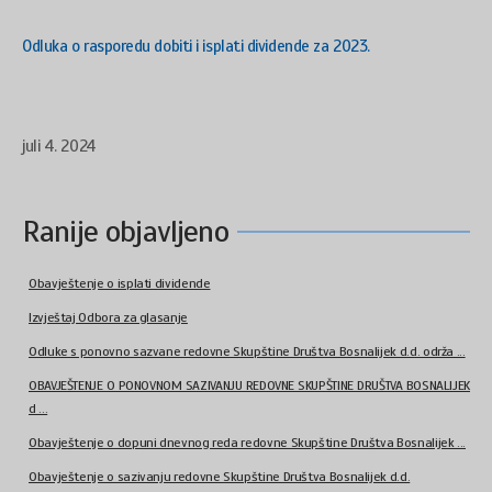
Odluka o rasporedu dobiti i isplati dividende za 2023.
juli 4. 2024
Ranije objavljeno
Obavještenje o isplati dividende
Izvještaj Odbora za glasanje
Odluke s ponovno sazvane redovne Skupštine Društva Bosnalijek d.d. održa ...
OBAVJEŠTENJE O PONOVNOM SAZIVANJU REDOVNE SKUPŠTINE DRUŠTVA BOSNALIJEK
d ...
Obavještenje o dopuni dnevnog reda redovne Skupštine Društva Bosnalijek ...
Obavještenje o sazivanju redovne Skupštine Društva Bosnalijek d.d.