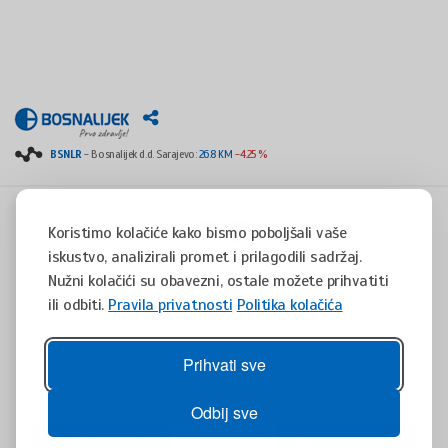
BSNLR
- Bosnalijek d.d. Sarajevo:
26.8 KM
-4.25 %
Koristimo kolačiće kako bismo poboljšali vaše
iskustvo, analizirali promet i prilagodili sadržaj.
Copyright © 2008 - 2017 - All rights reserved - Jukićeva 53, 71000 Sarajevo, Bosnia and
Herzegovina
Nužni kolačići su obavezni, ostale možete prihvatiti
tel. +387(0)33 254 400 - fax. +387(0)33 814 253 -
info@bosnalijek.ba
ili odbiti.
Pravila privatnosti
Politika kolačića
Pravila privatnosti
Politika kolačića
design by
DWS
- July 2016
Prihvati sve
Da biste brzo i lako pretraživali bazu Bosnalijekovih proizvoda, preuzmite
aplikaciju Vademaecum za Vaš mobilni uređaj.
Odbij sve