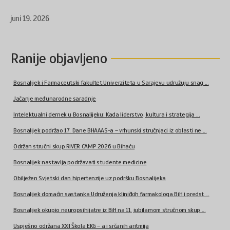
juni 19. 2026
Ranije objavljeno
Bosnalijek i Farmaceutski fakultet Univerziteta u Sarajevu udružuju snag ...
Jačanje međunarodne saradnje
Intelektualni dernek u Bosnalijeku: Kada liderstvo, kultura i strategija ...
Bosnalijek podržao 17. Dane BHAAAS-a – vrhunski stručnjaci iz oblasti ne ...
Održan stručni skup RIVER CAMP 2026 u Bihaću
Bosnalijek nastavlja podržavati studente medicine
Obilježen Svjetski dan hipertenzije uz podršku Bosnalijeka
Bosnalijek domaćin sastanka Udruženja kliničkih farmakologa BiH i predst ...
Bosnalijek okupio neuropsihijatre iz BiH na 11. jubilarnom stručnom skup ...
Uspješno održana XXII Škola EKG – a i srčanih aritmija