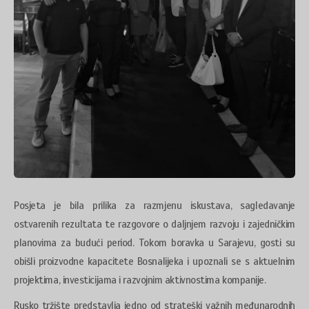
Posjeta je bila prilika za razmjenu iskustava, sagledavanje
ostvarenih rezultata te razgovore o daljnjem razvoju i zajedničkim
planovima za budući period. Tokom boravka u Sarajevu, gosti su
obišli proizvodne kapacitete Bosnalijeka i upoznali se s aktuelnim
projektima, investicijama i razvojnim aktivnostima kompanije.
Rusko tržište predstavlja jedno od strateški važnih međunarodnih