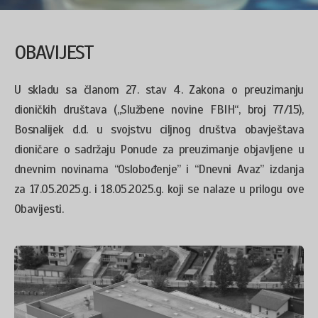
OBAVIJEST
U skladu sa članom 27. stav 4. Zakona o preuzimanju
dioničkih društava („Službene novine FBIH“, broj 77/15),
Bosnalijek d.d. u svojstvu ciljnog društva obavještava
dioničare o sadržaju Ponude za preuzimanje objavljene u
dnevnim novinama “Oslobođenje” i “Dnevni Avaz” izdanja
za 17.05.2025.g. i 18.05.2025.g. koji se nalaze u prilogu ove
Obavijesti.