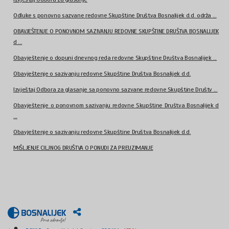
Odluke s ponovno sazvane redovne Skupštine Društva Bosnalijek d.d. održa ...
OBAVJEŠTENJE O PONOVNOM SAZIVANJU REDOVNE SKUPŠTINE DRUŠTVA BOSNALIJEK
d ...
Obavještenje o dopuni dnevnog reda redovne Skupštine Društva Bosnalijek ...
Obavještenje o sazivanju redovne Skupštine Društva Bosnalijek d.d.
Izvještaj Odbora za glasanje sa ponovno sazvane redovne Skupštine Društv ...
Obavještenje o ponovnom sazivanju redovne Skupštine Društva Bosnalijek d
...
Obavještenje o sazivanju redovne Skupštine Društva Bosnalijek d.d.
MIŠLJENJE CILJNOG DRUŠTVA O PONUDI ZA PREUZIMANJE