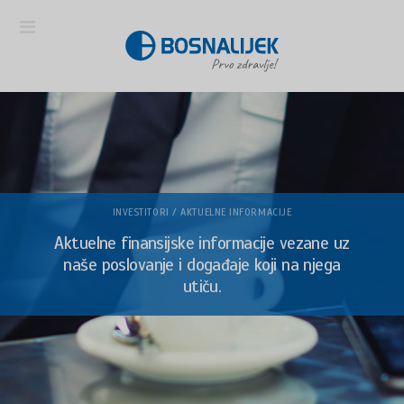
INVESTITORI / AKTUELNE INFORMACIJE
Aktuelne finansijske informacije vezane uz
naše poslovanje i događaje koji na njega
utiču.