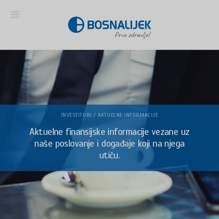
INVESTITORI / AKTUELNE INFORMACIJE
Aktuelne finansijske informacije vezane uz
naše poslovanje i događaje koji na njega
utiču.