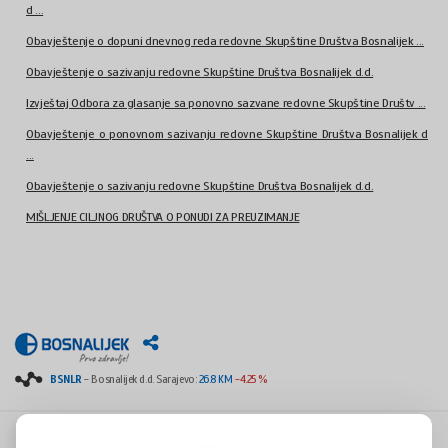
d ...
Obavještenje o dopuni dnevnog reda redovne Skupštine Društva Bosnalijek ...
Obavještenje o sazivanju redovne Skupštine Društva Bosnalijek d.d.
Izvještaj Odbora za glasanje sa ponovno sazvane redovne Skupštine Društv ...
Obavještenje o ponovnom sazivanju redovne Skupštine Društva Bosnalijek d
...
Obavještenje o sazivanju redovne Skupštine Društva Bosnalijek d.d.
MIŠLJENJE CILJNOG DRUŠTVA O PONUDI ZA PREUZIMANJE
BSNLR
- Bosnalijek d.d. Sarajevo:
26.8 KM
-4.25 %