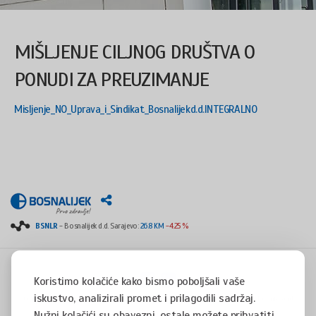
MIŠLJENJE CILJNOG DRUŠTVA O
PONUDI ZA PREUZIMANJE
Misljenje_NO_Uprava_i_Sindikat_Bosnalijekd.d.INTEGRALNO
BSNLR
- Bosnalijek d.d. Sarajevo:
26.8 KM
-4.25 %
Koristimo kolačiće kako bismo poboljšali vaše
iskustvo, analizirali promet i prilagodili sadržaj.
Copyright © 2008 - 2017 - All rights reserved - Jukićeva 53, 71000 Sarajevo, Bosnia and
Herzegovina
Nužni kolačići su obavezni, ostale možete prihvatiti