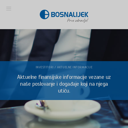
INVESTITORI / AKTUELNE INFORMACIJE
Aktuelne finansijske informacije vezane uz
naše poslovanje i događaje koji na njega
utiču.