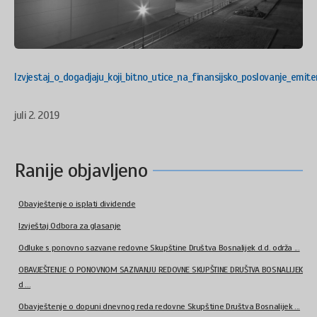
Izvjestaj_o_dogadjaju_koji_bitno_utice_na_finansijsko_poslovanje_emit
juli 2. 2019
Ranije objavljeno
Obavještenje o isplati dividende
Izvještaj Odbora za glasanje
Odluke s ponovno sazvane redovne Skupštine Društva Bosnalijek d.d. održa ...
OBAVJEŠTENJE O PONOVNOM SAZIVANJU REDOVNE SKUPŠTINE DRUŠTVA BOSNALIJEK
d ...
Obavještenje o dopuni dnevnog reda redovne Skupštine Društva Bosnalijek ...