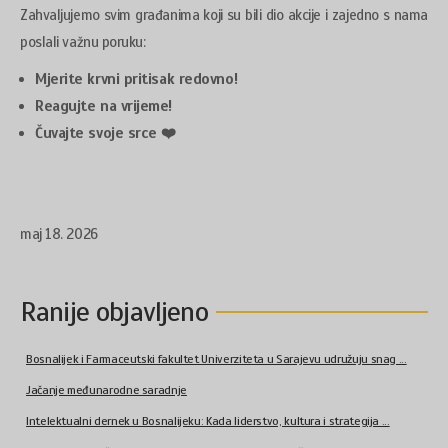
Zahvaljujemo svim građanima koji su bili dio akcije i zajedno s nama
poslali važnu poruku:
Mjerite krvni pritisak redovno!
Reagujte na vrijeme!
Čuvajte svoje srce
❤
maj 18. 2026
Ranije objavljeno
Bosnalijek i Farmaceutski fakultet Univerziteta u Sarajevu udružuju snag ...
Jačanje međunarodne saradnje
Intelektualni dernek u Bosnalijeku: Kada liderstvo, kultura i strategija ...