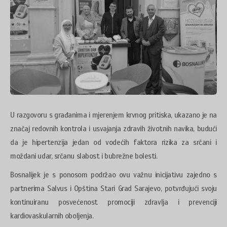
U razgovoru s građanima i mjerenjem krvnog pritiska, ukazano je na
značaj redovnih kontrola i usvajanja zdravih životnih navika, budući
da je hipertenzija jedan od vodećih faktora rizika za srčani i
moždani udar, srčanu slabost i bubrežne bolesti.
Bosnalijek je s ponosom podržao ovu važnu inicijativu zajedno s
partnerima Salvus i Opština Stari Grad Sarajevo, potvrđujući svoju
kontinuiranu posvećenost promociji zdravlja i prevenciji
kardiovaskularnih oboljenja.