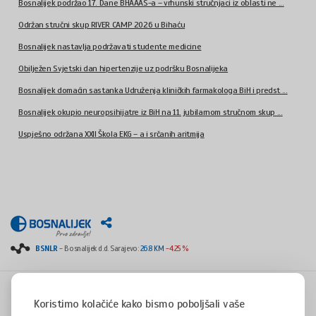
Bosnalijek podržao 17. Dane BHAAAS-a – vrhunski stručnjaci iz oblasti ne ...
Održan stručni skup RIVER CAMP 2026 u Bihaću
Bosnalijek nastavlja podržavati studente medicine
Obilježen Svjetski dan hipertenzije uz podršku Bosnalijeka
Bosnalijek domaćin sastanka Udruženja kliničkih farmakologa BiH i predst ...
Bosnalijek okupio neuropsihijatre iz BiH na 11. jubilarnom stručnom skup ...
Uspješno održana XXII Škola EKG – a i srčanih aritmija
BSNLR
- Bosnalijek d.d. Sarajevo:
26.8 KM
-4.25 %
Koristimo kolačiće kako bismo poboljšali vaše