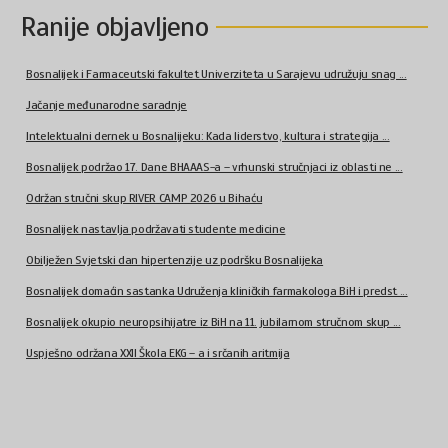
Ranije objavljeno
Bosnalijek i Farmaceutski fakultet Univerziteta u Sarajevu udružuju snag ...
Jačanje međunarodne saradnje
Intelektualni dernek u Bosnalijeku: Kada liderstvo, kultura i strategija ...
Bosnalijek podržao 17. Dane BHAAAS-a – vrhunski stručnjaci iz oblasti ne ...
Održan stručni skup RIVER CAMP 2026 u Bihaću
Bosnalijek nastavlja podržavati studente medicine
Obilježen Svjetski dan hipertenzije uz podršku Bosnalijeka
Bosnalijek domaćin sastanka Udruženja kliničkih farmakologa BiH i predst ...
Bosnalijek okupio neuropsihijatre iz BiH na 11. jubilarnom stručnom skup ...
Uspješno održana XXII Škola EKG – a i srčanih aritmija