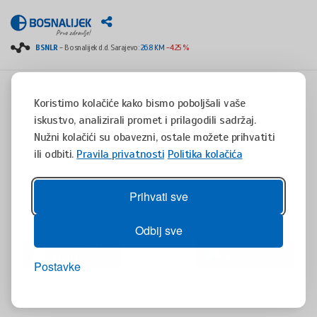
BSNLR
- Bosnalijek d.d. Sarajevo:
26.8 KM
-4.25 %
Koristimo kolačiće kako bismo poboljšali vaše
iskustvo, analizirali promet i prilagodili sadržaj.
Copyright © 2008 - 2017 - All rights reserved - Jukićeva 53, 71000 Sarajevo, Bosnia and
Herzegovina
Nužni kolačići su obavezni, ostale možete prihvatiti
tel. +387(0)33 254 400 - fax. +387(0)33 814 253 -
info@bosnalijek.ba
ili odbiti.
Pravila privatnosti
Politika kolačića
Pravila privatnosti
Politika kolačića
design by
DWS
- July 2016
Prihvati sve
Da biste brzo i lako pretraživali bazu Bosnalijekovih proizvoda, preuzmite
aplikaciju Vademaecum za Vaš mobilni uređaj.
Odbij sve
Postavke