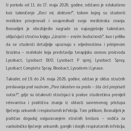
U periodu od 11. do 17. maja 2026. godine, održano je edukativno
kviz takmičenje
„Reci mi, doktore!"
, tokom kojeg su studenti
medicine provjeravali i unapređivali svoja medicinska znanja.
Bosnalijek je obezbijedio nagrade za najuspješnije takmičare,
uključujući stručnu knjigu
„Lizozim – enzim budućnosti"
, kao i priliku
da se studenti detaljnije upoznaju s vrijednostima i primjenom
lizozima – molekule koja predstavlja terapijsku osnovu proizvoda
Lysobact, Lysobact DUO, Lysobact P sprej, Lysobact Spray,
Lysobact Complete Spray, Rinobact, Lysoderm i Lynase.
Također, od 19. do 24. maja 2026. godine, održan je ciklus stručnih
predavanja pod nazivom
„Prvo iskustvo na poslu – šta ćeš propisati
sutra?"
, gdje su istaknuti stručnjaci iz prakse studentima prenijeli
relevantna i praktična znanja iz oblasti savremenog pristupa
liječenju urinarnih i respiratornih infekcija. Tom prilikom, Bosnalijek je
podržao događaj osiguravanjem stručnih brošura – vodiča za
vanbolničko liječenje urinarnih, gornjih i donjih respiratornih infekcija,