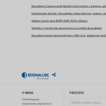
Bosnalijek i Farmaceutski fakultet Univerziteta u Sarajevu udr
Intelektualni dernek u Bosnalijeku: Kada liderstvo, kultura i str
Održan stručni skup RIVER CAMP 2026 u Bihaću
Obilježen Svjetski dan hipertenzije uz podršku Bosnalijeka
Bosnalijek okupio neuropsihijatre iz BiH na 11. jubilarnom stru
O NAMA
PROIZVODI
Profil kompanije
Korporativna odgovornost