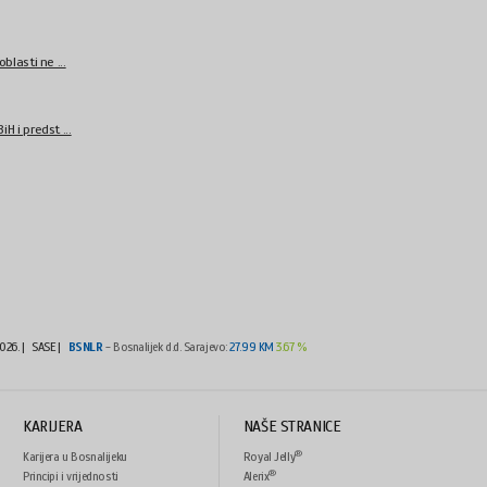
blasti ne ...
H i predst ...
2026.
|
SASE |
BSNLR
- Bosnalijek d.d. Sarajevo:
27.99 KM
3.67 %
KARIJERA
NAŠE STRANICE
®
Karijera u Bosnalijeku
Royal Jelly
®
Principi i vrijednosti
Alerix