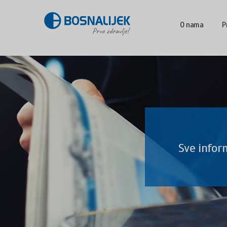
O nama
P
Sve infor