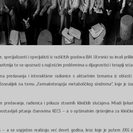
specijalizanti i specijalisti iz različitih gradova BiH. Učesnici su imali prilik
mija te se upoznati s najčešćim problemima u dijagnostici i terapiji srčan
a predavanja i interaktivne radionice s aktuelnim temama iz oblasti k
 Bosnalijek na temu
„Farmakoterapija metaboličkog sindroma"
, koje je iz
 predavanja, radionica i prikaza stvarnih kliničkih slučajeva. Mladi ljekar
 postavljali pitanja članovima KECS – a o optimalnim rješenjima za kliničke 
ECS – a se uspješno realizuju već devet godina, kroz koje je putem
EKG š