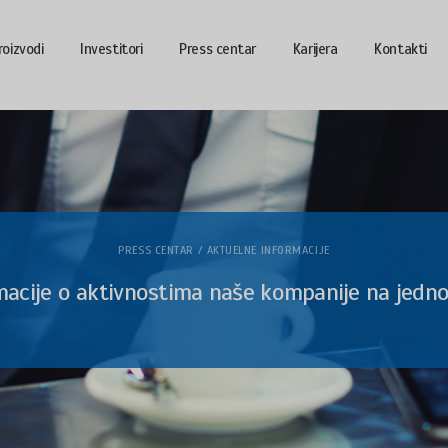
roizvodi
Investitori
Press centar
Karijera
Kontakti
PRESS CENTAR / AKTUELNE INFORMACIJE
macije o aktivnostima naše kompanije na jedn