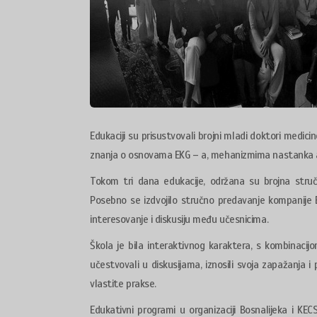
Edukaciji su prisustvovali brojni mladi doktori medicine, 
znanja o osnovama EKG – a, mehanizmima nastanka arit
Tokom tri dana edukacije, održana su brojna stručn
Posebno se izdvojilo stručno predavanje kompanije
interesovanje i diskusiju među učesnicima.
Škola je bila interaktivnog karaktera, s kombinacijom
učestvovali u diskusijama, iznosili svoja zapažanja i
vlastite prakse.
Edukativni programi u organizaciji Bosnalijeka i K