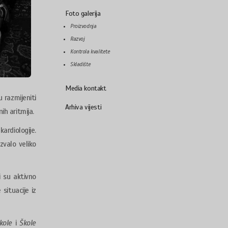
Foto galerija
Proizvodnja
Razvoj
Kontrola kvalitete
Skladište
Media kontakt
u razmijeniti
Arhiva vijesti
ih aritmija.
ardiologije.
azvalo veliko
i su aktivno
situacije iz
kole
i
Škole