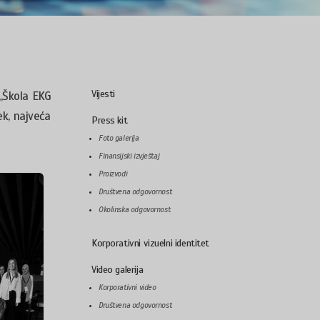
Vijesti
 „Škola EKG
ek, najveća
Press kit
Foto galerija
Finansijski izvještaj
Proizvodi
Društvena odgovornost
Okolinska odgovornost
Korporativni vizuelni identitet
Video galerija
Korporativni video
Društvena odgovornost