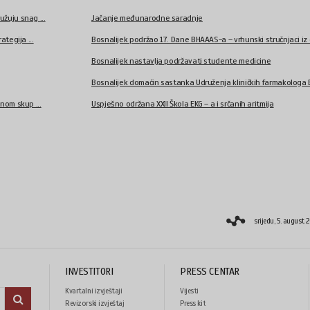
užuju snag ...
Jačanje međunarodne saradnje
ategija ...
Bosnalijek podržao 17. Dane BHAAAS-a – vrhunski stručnjaci iz o
Bosnalijek nastavlja podržavati studente medicine
Bosnalijek domaćin sastanka Udruženja kliničkih farmakologa Bi
čnom skup ...
Uspješno održana XXII Škola EKG – a i srčanih aritmija
srijedu, 5. august 
INVESTITORI
PRESS CENTAR
Kvartalni izvještaji
Vijesti
Revizorski izvještaj
Press kit