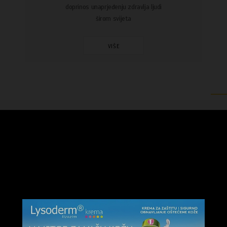
doprinos unaprjeđenju zdravlja ljudi
širom svijeta
VIŠE