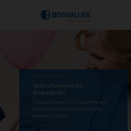
BOSNALIJEK / O NAMA
Vodeća farmaceutska
kompanija BiH
Predano radimo kako bismo unaprijedili kvalitet
života, djelovali preventivno, olakšali tegobe
bolesnima i izliječili ih.
PROČITAJ VIŠE