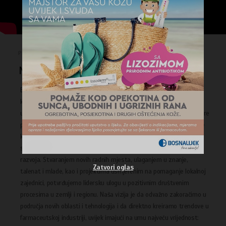
PRESS CENTAR / KORPORATIVNI VIDEO
Novi korporativni slogan - Prvo zdravlje!
Bosnalijek ima reputaciju proizvođača lijekova najviših standarda
kvaliteta. Sistem kontrole kvaliteta kompanije u potpunosti je
usklađen sa domaćim i međunarodnim pravilima i standardima dobre
proizvođačke prakse, ispunjavajući očekivanja i pravdajući povjerenje
kupaca, partnera i regulatornih institucija. Modernizacija pogona,
stalno usavršavanje znanja i poboljšanje uslova rada ključ su našeg
razvoja. Stvaranjem novih radnih mjesta, ulaganjem u znanje,
Zatvori oglas
talenat i mlade, kao i projektima usmjerenim na pomaganje lokalnoj
zajednici, potvrđujemo lidersku ulogu u pozitivnim društvenim
procesima u zemlji i regionu. Naša vizija je da odvažno zakoračimo u
područja novih oblasti i tehnologija i da direktno kreiramo trendove u
farmaceutskoj industriji, uvijek imajući na umu najveću vrijednost: