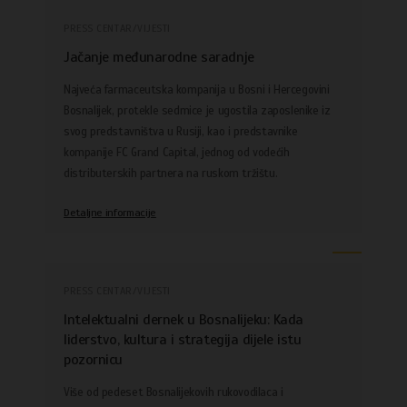
PRESS CENTAR/VIJESTI
Jačanje međunarodne saradnje
Najveća farmaceutska kompanija u Bosni i Hercegovini
Bosnalijek, protekle sedmice je ugostila zaposlenike iz
svog predstavništva u Rusiji, kao i predstavnike
kompanije FC Grand Capital, jednog od vodećih
distributerskih partnera na ruskom tržištu.
Detaljne informacije
PRESS CENTAR/VIJESTI
Intelektualni dernek u Bosnalijeku: Kada
liderstvo, kultura i strategija dijele istu
pozornicu
Više od pedeset Bosnalijekovih rukovodilaca i