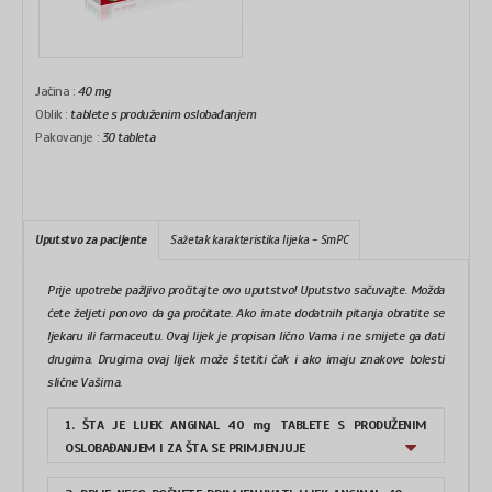
Jačina :
40 mg
Oblik :
tablete s produženim oslobađanjem
Pakovanje :
30 tableta
Uputstvo za pacijente
Sažetak karakteristika lijeka - SmPC
Prije upotrebe pažljivo pročitajte ovo uputstvo! Uputstvo sačuvajte. Možda
ćete željeti ponovo da ga pročitate. Ako imate dodatnih pitanja obratite se
ljekaru ili farmaceutu. Ovaj lijek je propisan lično Vama i ne smijete ga dati
drugima. Drugima ovaj lijek može štetiti čak i ako imaju znakove bolesti
slične Vašima.
1. ŠTA JE LIJEK ANGINAL 40 mg TABLETE S PRODUŽENIM
OSLOBAĐANJEM I ZA ŠTA SE PRIMJENJUJE